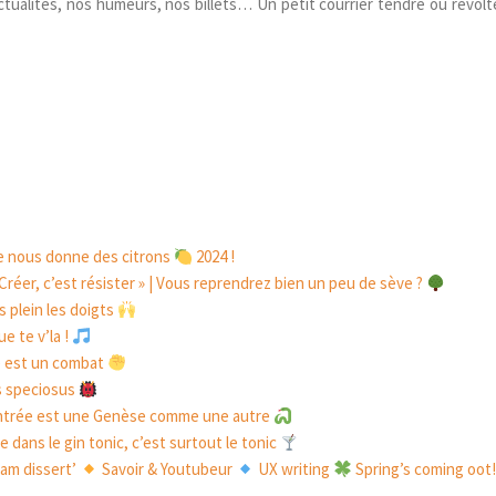
tualités, nos humeurs, nos billets… Un petit courrier tendre ou révolt
e nous donne des citrons
2024 !
Créer, c’est résister » | Vous reprendrez bien un peu de sève ?
s plein les doigts
e te v’la !
ie est un combat
s speciosus
trée est une Genèse comme une autre
 dans le gin tonic, c’est surtout le tonic
am dissert’
Savoir & Youtubeur
UX writing
Spring’s coming oot