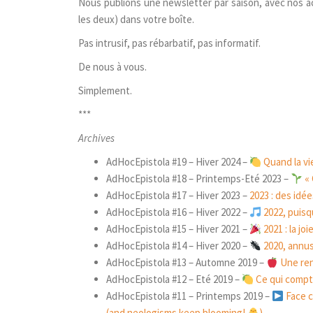
Nous publions une newsletter par saison, avec nos ac
les deux) dans votre boîte.
Pas intrusif, pas rébarbatif, pas informatif.
De nous à vous.
Simplement.
***
Archives
AdHocEpistola #19 – Hiver 2024 –
Quand la vi
AdHocEpistola #18 – Printemps-Eté 2023 –
« 
AdHocEpistola #17 – Hiver 2023 –
2023 : des idée
AdHocEpistola #16 – Hiver 2022 –
2022, puisqu
AdHocEpistola #15 – Hiver 2021 –
2021 : la jo
AdHocEpistola #14 – Hiver 2020 –
2020, annu
AdHocEpistola #13 – Automne 2019 –
Une ren
AdHocEpistola #12 – Eté 2019 –
Ce qui compte
AdHocEpistola #11 – Printemps 2019 –
Face c
(and neologisms keep blooming!
)