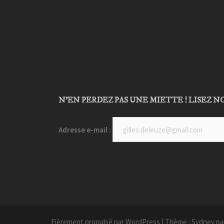
N’EN PERDEZ PAS UNE MIETTE ! LISEZ NO
Adresse e-mail :
Fièrement propulsé par WordPress
|
Thème :
Sydney
pa