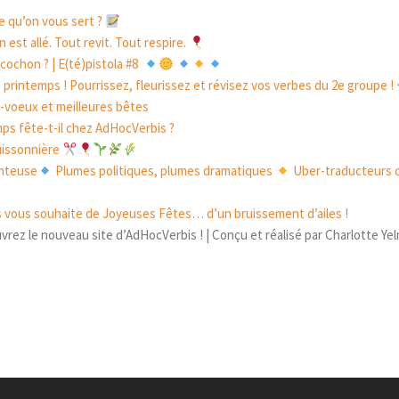
ce qu’on vous sert ?
n est allé. Tout revit. Tout respire.
 cochon ? | E(té)pistola #8
e printemps ! Pourrissez, fleurissez et révisez vos verbes du 2e groupe !
-voeux et meilleures bêtes
ps fête-t-il chez AdHocVerbis ?
buissonnière
onteuse
Plumes politiques, plumes dramatiques
Uber-traducteurs 
vous souhaite de Joyeuses Fêtes… d’un bruissement d’ailes !
ez le nouveau site d’AdHocVerbis ! | Conçu et réalisé par Charlotte Yel