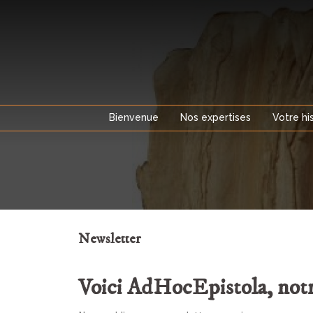
Aller
au
contenu
Bienvenue
Nos expertises
Votre hi
Newsletter
Voici AdHocEpistola, notr