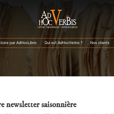
stoire par AdHocLibris
Qui est AdHocVerbis ?
Nos clients
e newsletter saisonnière