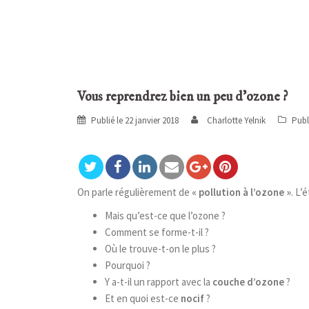
Vous reprendrez bien un peu d’ozone ?
Publié le
22 janvier 2018
Charlotte Yelnik
Publ
On parle régulièrement de
« pollution à l’ozone »
. L’
Mais qu’est-ce que l’ozone ?
Comment se forme-t-il ?
Où le trouve-t-on le plus ?
Pourquoi ?
Y a-t-il un rapport avec la
couche d’ozone
?
Et en quoi est-ce
nocif
?