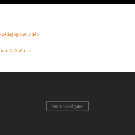
ie pédagogique
,
vidéo
riste ArtSoAfrica
Mentions légales