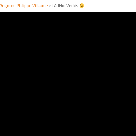
Grignon
,
Philippe Villaume
et AdHocVerbis