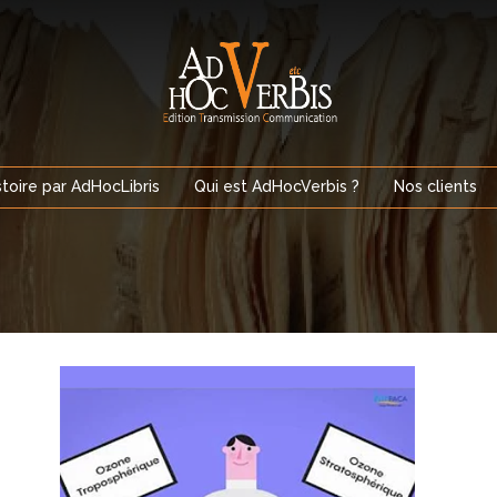
stoire par AdHocLibris
Qui est AdHocVerbis ?
Nos clients