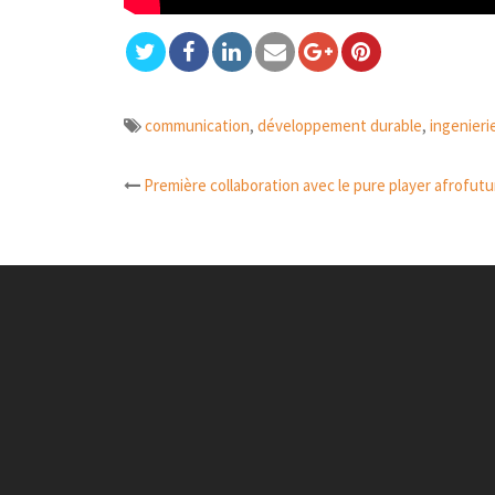
communication
,
développement durable
,
ingenier
Première collaboration avec le pure player afrofutu
Navigation
d’article