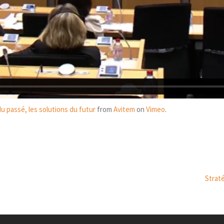
u passé, les solutions du futur
from
Avitem
on
Vimeo
.
Strat