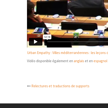
Urban Empathy : Villes méditerranéennes : les leçons d
Vidéo disponible également en
anglais
et en
espagnol
Relectures et traductions de supports
Navigation
d’article