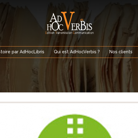
stoire par AdHocLibris
Qui est AdHocVerbis ?
Nos clients